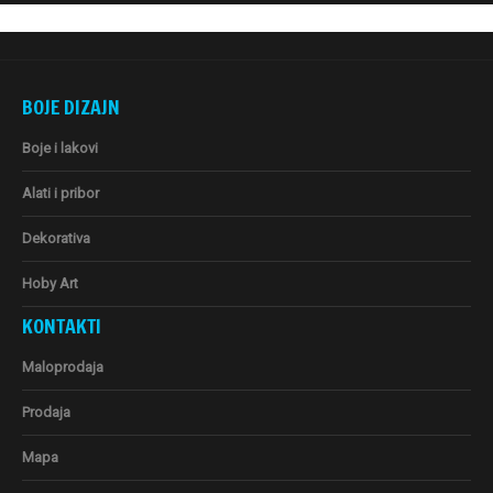
BOJE DIZAJN
Boje i lakovi
Alati i pribor
Dekorativa
Hoby Art
KONTAKTI
Maloprodaja
Prodaja
Mapa