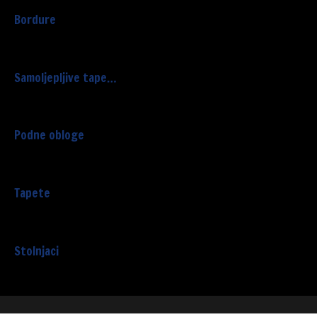
Bordure
Samoljepljive tape…
Podne obloge
Tapete
Stolnjaci