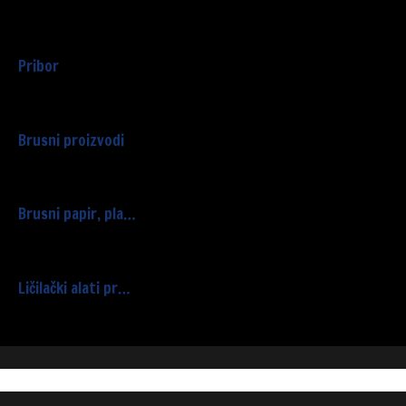
Pribor
Brusni proizvodi
Brusni papir, pla…
Ličilački alati pr…