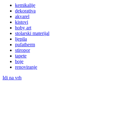
kemikalije
dekorativa
akvarel
kistovi
hoby art
stolarski materijal
ljepila
pufatherm
stiropor
tapete
boje
renoviranje
Idi na vrh