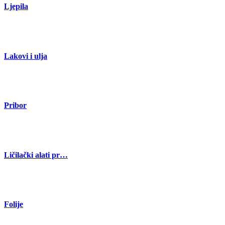
Ljepila
Lakovi i ulja
Pribor
Ličilački alati pr…
Folije