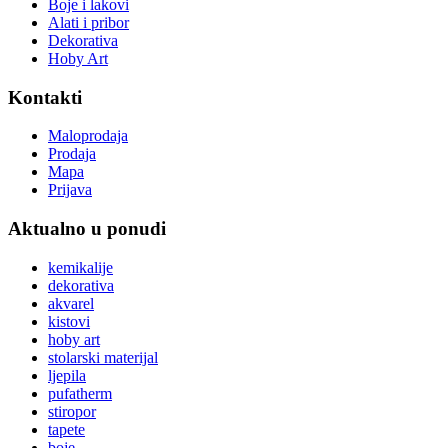
Boje i lakovi
Alati i pribor
Dekorativa
Hoby Art
Kontakti
Maloprodaja
Prodaja
Mapa
Prijava
Aktualno u ponudi
kemikalije
dekorativa
akvarel
kistovi
hoby art
stolarski materijal
ljepila
pufatherm
stiropor
tapete
boje