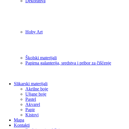
Dekorativa
Hoby Art
Školski materijali
Papirna galanterija, sredstva i pribor za čišćenje
Slikarski materijali
Akrilne boje
Uljane boje
Pastel
Akvarel
Papir
Kistovi
Mapa
Kontakti