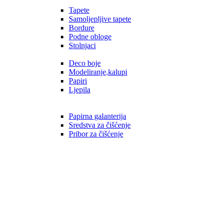
Tapete
Samoljepljive tapete
Bordure
Podne obloge
Stolnjaci
Deco boje
Modeliranje,kalupi
Papiri
Ljepila
Papirna galanterija
Sredstva za čišćenje
Pribor za čišćenje