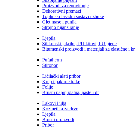
Suzbijanje plijesni
Proizvodi za renoviranje
Dekorativni premazi
Toplinski fasadni sustavi i žbuke
Glet mase i punila
Strojno nijansiranje
Ljepila
Silikonski ,akrilni, PU kitovi, PU pjene
Bitumenski proizvodi i materijali za elastične i kr
Pufatherm
Stiropor
Ličilački alati pribor
Krep i pakirne trake
Folije
Brusni papir, platna, paste i dr
Lakovi i ulja
Kozmetika za drvo
Ljepila
Brusni proizvodi
Pribor