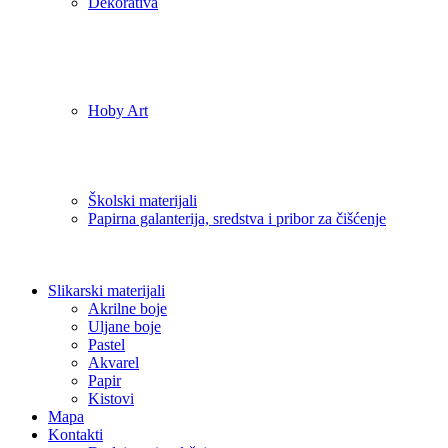
Dekorativa
Hoby Art
Školski materijali
Papirna galanterija, sredstva i pribor za čišćenje
Slikarski materijali
Akrilne boje
Uljane boje
Pastel
Akvarel
Papir
Kistovi
Mapa
Kontakti