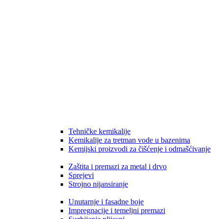
Tehničke kemikalije
Kemikalije za tretman vode u bazenima
Kemijski proizvodi za čišćenje i odmašćivanje
Zaštita i premazi za metal i drvo
Sprejevi
Strojno nijansiranje
Unutarnje i fasadne boje
Impregnacije i temeljni premazi