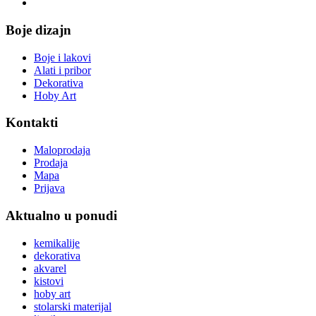
Boje dizajn
Boje i lakovi
Alati i pribor
Dekorativa
Hoby Art
Kontakti
Maloprodaja
Prodaja
Mapa
Prijava
Aktualno u ponudi
kemikalije
dekorativa
akvarel
kistovi
hoby art
stolarski materijal