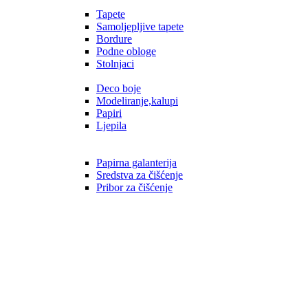
Tapete
Samoljepljive tapete
Bordure
Podne obloge
Stolnjaci
Deco boje
Modeliranje,kalupi
Papiri
Ljepila
Papirna galanterija
Sredstva za čišćenje
Pribor za čišćenje