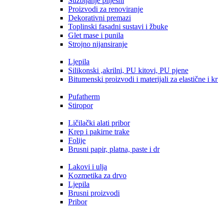
Suzbijanje plijesni
Proizvodi za renoviranje
Dekorativni premazi
Toplinski fasadni sustavi i žbuke
Glet mase i punila
Strojno nijansiranje
Ljepila
Silikonski ,akrilni, PU kitovi, PU pjene
Bitumenski proizvodi i materijali za elastične i kr
Pufatherm
Stiropor
Ličilački alati pribor
Krep i pakirne trake
Folije
Brusni papir, platna, paste i dr
Lakovi i ulja
Kozmetika za drvo
Ljepila
Brusni proizvodi
Pribor