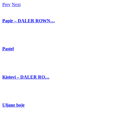
Prev
Next
Papir – DALER ROWN…
Pastel
Kistovi – DALER RO…
Uljane boje