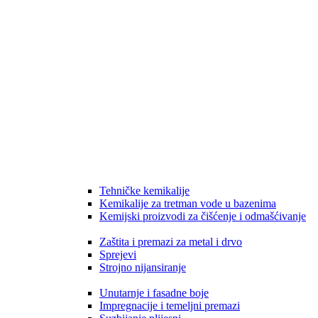
Tehničke kemikalije
Kemikalije za tretman vode u bazenima
Kemijski proizvodi za čišćenje i odmašćivanje
Zaštita i premazi za metal i drvo
Sprejevi
Strojno nijansiranje
Unutarnje i fasadne boje
Impregnacije i temeljni premazi