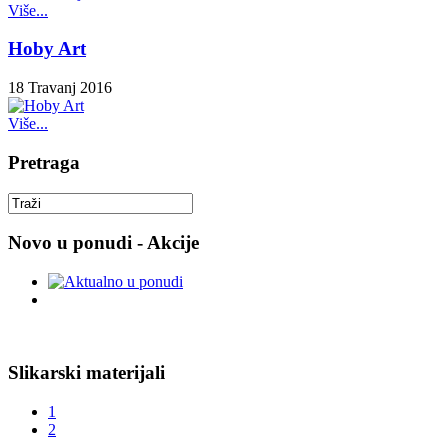
Više...
Hoby Art
18 Travanj 2016
Više...
Pretraga
Novo u ponudi - Akcije
Slikarski materijali
1
2