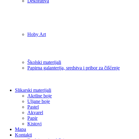
Dekorativa
Hoby Art
Školski materijali
Papirna galanterija, sredstva i pribor za čišćenje
Slikarski materijali
Akrilne boje
Uljane boje
Pastel
Akvarel
Papir
Kistovi
Mapa
Kontakti