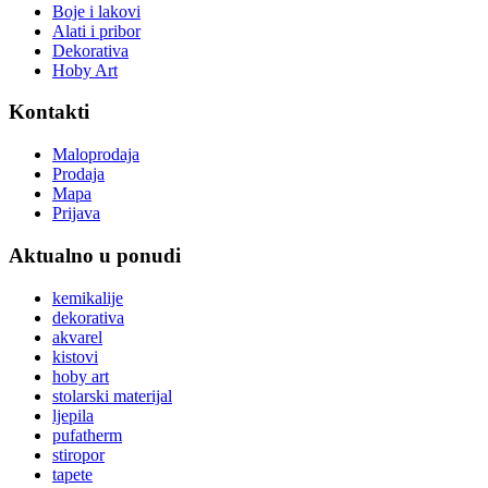
Boje i lakovi
Alati i pribor
Dekorativa
Hoby Art
Kontakti
Maloprodaja
Prodaja
Mapa
Prijava
Aktualno u ponudi
kemikalije
dekorativa
akvarel
kistovi
hoby art
stolarski materijal
ljepila
pufatherm
stiropor
tapete