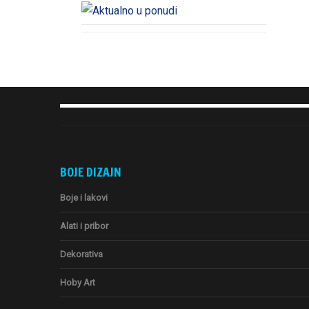
BOJE DIZAJN
Boje i lakovi
Alati i pribor
Dekorativa
Hoby Art