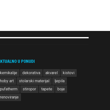
KTUALNO U PONUDI
kemikalije
dekorativa
akvarel
kistovi
hoby art
stolarski materijal
ljepila
pufatherm
stiropor
tapete
boje
renoviranje